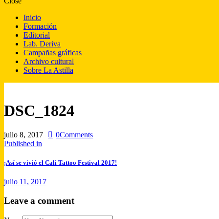
Close
Inicio
Formación
Editorial
Lab. Deriva
Campañas gráficas
Archivo cultural
Sobre La Astilla
DSC_1824
julio 8, 2017
0
Comments
Published in
¡Así se vivió el Cali Tattoo Festival 2017!
julio 11, 2017
Leave a comment