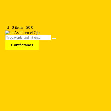
0 items
-
$0
0
Contáctanos