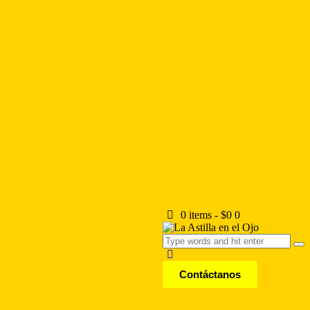
0 items
-
$0
0
Contáctanos