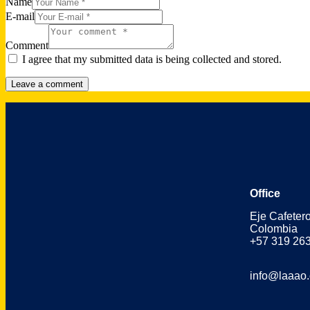
Name
E-mail
Comment
I agree that my submitted data is being collected and stored.
Office
Eje Cafeter
Colombia
+57 319 26
info@laaao