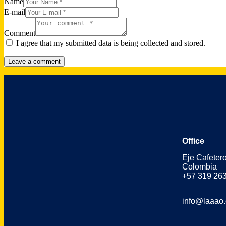
Name
E-mail
Comment
I agree that my submitted data is being collected and stored.
Office
Eje Cafeter
Colombia
+57 319 26
info@laaao