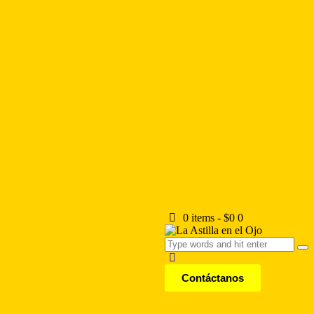
0 items
-
$0
0
Contáctanos