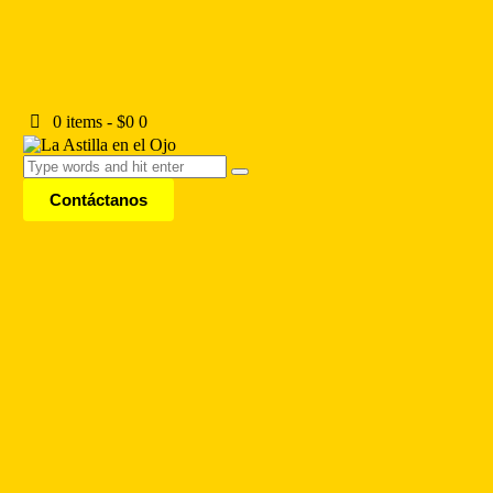
0 items
-
$0
0
Contáctanos