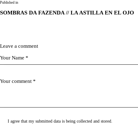
Navegación
Published in
Previous
de
SOMBRAS DA FAZENDA // LA ASTILLA EN EL OJO
post:
entradas
Leave a comment
I agree that my submitted data is being collected and stored.