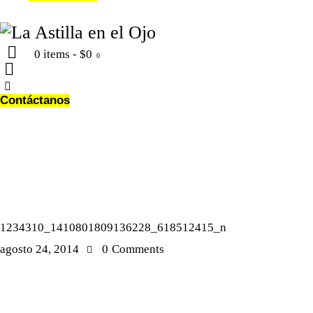
0 items
-
$0
0
Contáctanos
1234310_1410801809136228_618512415_n
agosto 24, 2014
0
Comments