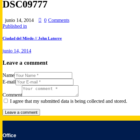
DSC09777
junio 14, 2014
0
Comments
Navegación
Previous
Published in
post:
de
Ciudad del Miedo // John Latorre
entradas
junio 14, 2014
Leave a comment
Name
E-mail
Comment
I agree that my submitted data is being collected and stored.
Office