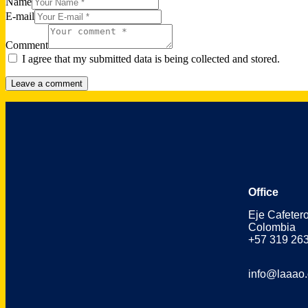
Name
E-mail
Comment
I agree that my submitted data is being collected and stored.
Office
Eje Cafeter
Colombia
+57 319 26
info@laaao