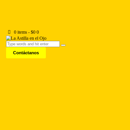
0 items
-
$0
0
Contáctanos