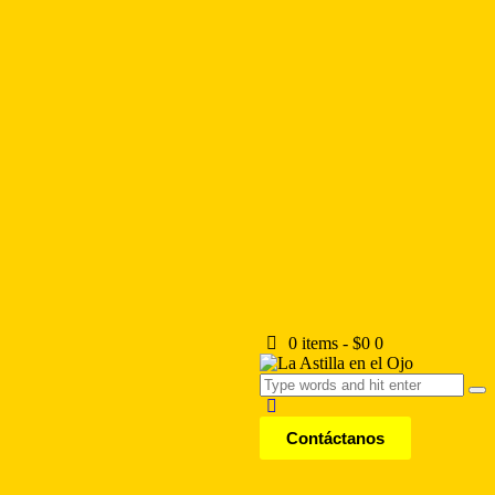
0 items
-
$0
0
Contáctanos