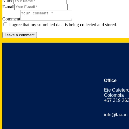
Name
E-mail
Comment
I agree that my submitted data is being collected and stored.
Office
Eje Cafeter
Colombia
+57 319 26
info@laaao