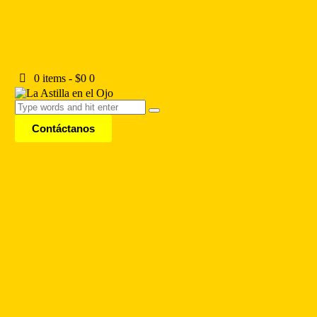
0 items
-
$0
0
Contáctanos