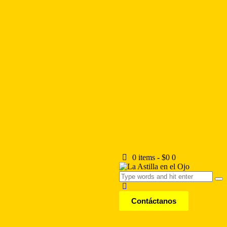
0 items
-
$0
0
Contáctanos