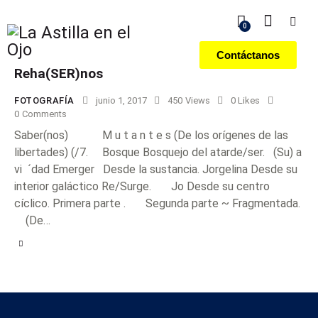
0
Contáctanos
Reha(SER)nos
FOTOGRAFÍA
junio 1, 2017
450
Views
0
Likes
0
Comments
Saber(nos) M u t a n t e s (De los orígenes de las
libertades) (/7. Bosque Bosquejo del atarde/ser. (Su) a
vi ´dad Emerger Desde la sustancia. Jorgelina Desde su
interior galáctico Re/Surge. Jo Desde su centro
cíclico. Primera parte . Segunda parte ~ Fragmentada.
(De…