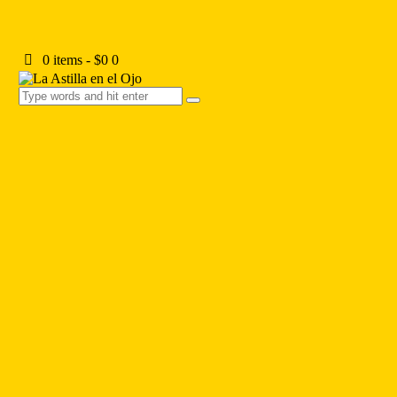
0 items
-
$0
0