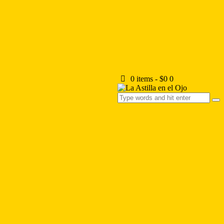
0 items
-
$0
0