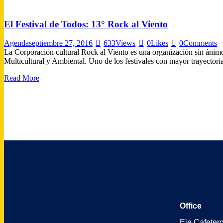
El Festival de Todos: 13° Rock al Viento
Agenda
septiembre 27, 2016
633
Views
0
Likes
0
Comments
La Corporación cultural Rock al Viento es una organización sin án
Multicultural y Ambiental. Uno de los festivales con mayor trayectoria 
Read More
Office
Eje Cafeter