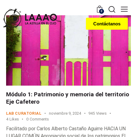
0
Contáctanos
Módulo 1: Patrimonio y memoria del territorio
Eje Cafetero
LAB CURATORIAL
noviembre 9, 2024
945
Views
4
Likes
0
Comments
Facilitado por Carlos Alberto Castaño Aguirre HACIA UN
LUGAR COMÚN Apropiación social de los patrimonios El