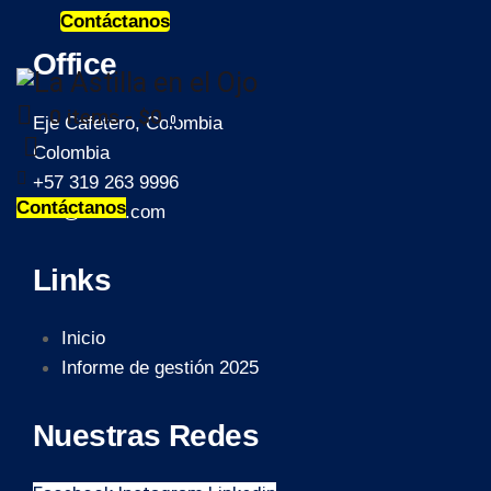
Contáctanos
Office
0 items
-
$0
Eje Cafetero, Colombia
0
Colombia
+57 319 263 9996
Contáctanos
info@laaao.com
Links
Inicio
Informe de gestión 2025
Nuestras Redes