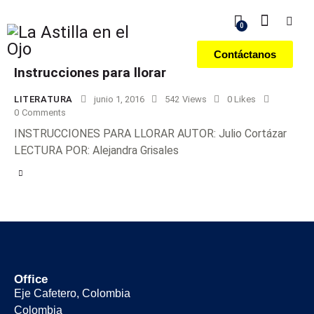
0
Contáctanos
Instrucciones para llorar
LITERATURA
junio 1, 2016
542
Views
0
Likes
0
Comments
INSTRUCCIONES PARA LLORAR AUTOR: Julio Cortázar
LECTURA POR: Alejandra Grisales
Office
Eje Cafetero, Colombia
Colombia